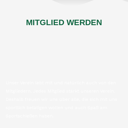
MITGLIED WERDEN
Unser Verein lebt mit und natürlich auch von den
Mitgliedern. Jedes Mitglied stärkt unseren Verein.
Deshalb freuen wir uns über alle, die sich mit uns
sportlich betätigen wollen und auch Spaß am
Sportschießen haben.